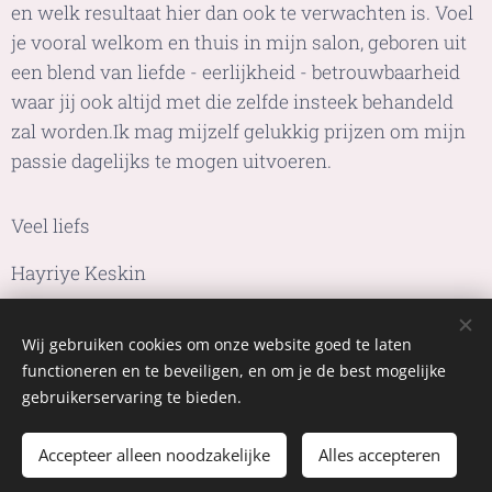
en welk resultaat hier dan ook te verwachten is. Voel
je vooral welkom en thuis in mijn salon, geboren uit
een blend van liefde - eerlijkheid - betrouwbaarheid
waar jij ook altijd met die zelfde insteek behandeld
zal worden.Ik mag mijzelf gelukkig prijzen om mijn
passie dagelijks te mogen uitvoeren.
Veel liefs
Hayriye Keskin
Wij gebruiken cookies om onze website goed te laten
functioneren en te beveiligen, en om je de best mogelijke
Cookies
gebruikerservaring te bieden.
Talen
Accepteer alleen noodzakelijke
Alles accepteren
Français
Nederlands
English
Deutsch